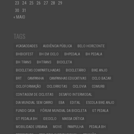
23
24
25
26
27
28
29
30
31
« MAIO
TAGS
#CASACIDADES
AUDIÊNCIA PÚBLICA
BELO HORIZONTE
BHBICIFEST
BH EM CICLO
BHPEDALA
BH PEDALA
BH TRANS
BHTRANS
BICICLETA
BICICLETAS COMPARTILHADAS
BICICLETÁRIO
BIKE ANJO
BRT
CAMPANHA
CAMPANHAS EDUCATIVAS
CICLO BAZAR
CICLOFORMAÇÃO
CICLORROTAS
CICLOVIA
COMURB
CONTAGEM DE CICLISTAS
DESAFIO INTERMODAL
DIA MUNDIAL SEM CARRO
EBA
EDITAL
ESCOLA BIKE ANJO
FUNDO CASA
FÓRUM MUNDIAL DA BICICLETA
GT PEDALA
GT PEDALA BH
IDECICLO
MASSA CRÍTICA
MOBILIDADE URBANA
MOVE
PAMPULHA
PEDALA BH